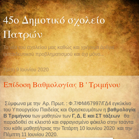
45ο Δημοτικό σχολείο
Πατρών
Τα νέα του σχολείου μας καθώς και χρήσιμα άρθρα
εκπαιδευτικού προβληματισμού και όχι μόνο...
Τρίτη 9 Ιουνίου 2020
Επίδοση Βαθμολογίας Β ' Τριμήνου
Σύμφωνα με την Αρ. Πρωτ. : Φ.7/ΦΜ/67997/ΓΔ4 εγκύκλιο
του Υπουργείου Παιδείας και Θρησκευμάτων η
βαθμολογία
Β Τριμήνου
των μαθητών των
Γ, Δ, Ε και ΣΤ τάξεων
θα
παραδοθεί σε κλειστό και σφραγισμένο φάκελο στην τσάντα
του κάθε μαθητή/τριας την Τετάρτη 10 Ιουνίου 2020 και την
Πέμπτη 11 Ιουνίου 2020.