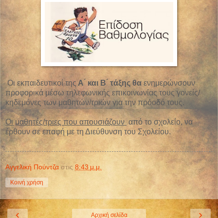
Οι εκπαιδευτικοί της
Α ́ και Β ́ τάξης θα
ενημερώνσουν
προφορικά μέσω τηλεφωνικής επικοινωνίας τους γονείς/
κηδεμόνες των μαθητών/τριών για την πρόοδό τους.
Οι μαθητές/τριες που απουσιάζουν
από το σχολείο, να
έρθουν σε επαφή με τη Διεύθυνση του Σχολείου.
Αγγελική Πούντζα
στις
8:43 μ.μ.
Κοινή χρήση
‹
›
Αρχική σελίδα